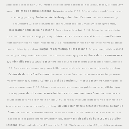
accessoires salle de bain 91 92
Meubles et accessoires salle de bain palaiseau massy villebon igny
antony
Baignoire douche Essonne
Baignoire douche 91 92
Baignoire douche palaiseau massy
villebon igny antony
Sèche serviette design chauffant Essonne
Sèche serviette design
chauffant 91 92
Sèche serviette design chauffant palaiseau massy villebon igny antony
Décoration salle de bain Essonne
Décoration salle de bain 91 92
Décoration salle de bain
palaiseau massy villebon igny antony
robinetterie or rose noir mat inox chrome Essonne
robinetterie or rose noir mat inox chrome 91 92
robinetterie or rose noir mat inox chrome palaiseau
massy villebon igny antony
Baignoire asymétrique ilot Essonne
Baignoire asymétrique ilot 91
92
Baignoire asymétrique ilot palaiseau massy villebon igny antony
Bac a douche sur-mesure
grande taille redecoupable Essonne
Bac a douche sur-mesure grande taille redecoupable 91
92
Bac a douche sur-mesure grande taille redecoupable palaiseau massy villebon igny antony
Cabine de douche fixe Essonne
Cabine de douche fixe 91 92
Cabine de douche fixe palaiseau
massy villebon igny antony
Colonne paroi de douche sur-mesure Essonne
Colonne paroi de
douche sur-mesure 91 92
Colonne paroi de douche sur-mesure palaiseau massy villebon igny
antony
paroi douche coulissante battante alu or mat noir inox Essonne
paroi douche
coulissante battante alu or mat noir inox 91 92
paroi douche coulissante battante alu or mat noir
inox palaiseau massy villebon igny antony
Meuble robinetterie accessoires salle de bain 3d
Essonne
Meuble robinetterie accessoires salle de bain 3d 91 92
Meuble robinetterie accessoires
salle de bain 3d palaiseau massy villebon igny antony
Miroir salle de bain LED type atelier
Essonne
Miroir salle de bain LED type atelier 91 92
Miroir salle de bain LED type atelier palaiseau