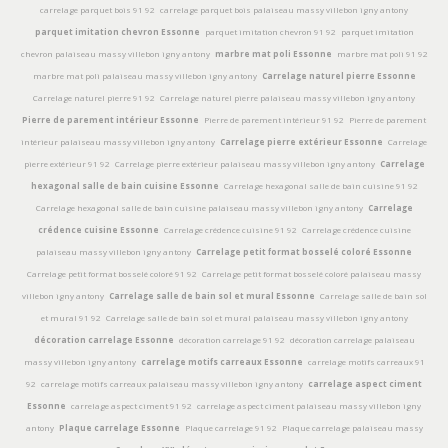
carrelage parquet bois 91 92
carrelage parquet bois palaiseau massy villebon igny antony
parquet imitation chevron Essonne
parquet imitation chevron 91 92
parquet imitation
chevron palaiseau massy villebon igny antony
marbre mat poli Essonne
marbre mat poli 91 92
marbre mat poli palaiseau massy villebon igny antony
Carrelage naturel pierre Essonne
Carrelage naturel pierre 91 92
Carrelage naturel pierre palaiseau massy villebon igny antony
Pierre de parement intérieur Essonne
Pierre de parement intérieur 91 92
Pierre de parement
intérieur palaiseau massy villebon igny antony
Carrelage pierre extérieur Essonne
Carrelage
pierre extérieur 91 92
Carrelage pierre extérieur palaiseau massy villebon igny antony
Carrelage
hexagonal salle de bain cuisine Essonne
Carrelage hexagonal salle de bain cuisine 91 92
Carrelage hexagonal salle de bain cuisine palaiseau massy villebon igny antony
Carrelage
crédence cuisine Essonne
Carrelage crédence cuisine 91 92
Carrelage crédence cuisine
palaiseau massy villebon igny antony
Carrelage petit format bosselé coloré Essonne
Carrelage petit format bosselé coloré 91 92
Carrelage petit format bosselé coloré palaiseau massy
villebon igny antony
Carrelage salle de bain sol et mural Essonne
Carrelage salle de bain sol
et mural 91 92
Carrelage salle de bain sol et mural palaiseau massy villebon igny antony
décoration carrelage Essonne
décoration carrelage 91 92
décoration carrelage palaiseau
massy villebon igny antony
carrelage motifs carreaux Essonne
carrelage motifs carreaux 91
92
carrelage motifs carreaux palaiseau massy villebon igny antony
carrelage aspect ciment
Essonne
carrelage aspect ciment 91 92
carrelage aspect ciment palaiseau massy villebon igny
antony
Plaque carrelage Essonne
Plaque carrelage 91 92
Plaque carrelage palaiseau massy