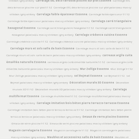
villebon igny antony
Carrelage XXL déco terrasse piscine sur plot Essonne
Carrelage XXL
déco terrasse piscine sur plot 91 92
Carrelage XXL déco terrasse piscine sur plot palaiseau massy
villebon igny antony
Carrelage faible épaisseur Essonne
Carrelage faible épaisseur 91 92
Carrelage faible épaisseur palaiseau massy villebon igny antony
Carrelage carré triangulaire
hexagonal Essonne
Carrelage carré triangulaire hexagonal 91 92
Carrelage carré triangulaire
hexagonal palaiseau massy villebon igny antony
Carrelage crédence cuisine Essonne
Carrelage crédence cuisine 91 92
Carrelage crédence cuisine palaiseau massy villebon igny antony
Carrelage murs et sols salle de bain Essonne
Carrelage murs et sols salle de bain 91 92
Carrelage murs et sols salle de bain palaiseau massy villebon igny antony
carreaux argile cuite
émaillée naturelle Essonne
carreaux argile cuite émaillée naturelle 91 92
carreaux argile cuite
émaillée naturelle palaiseau massy villebon igny antony
Mur Zellige Essonne
Mur Zellige 91 92
Mur Zellige palaiseau massy villebon igny antony
sol Bejmat Essonne
sol Bejmat 91 92
sol
Bejmat palaiseau massy villebon igny antony
Décoration murale 3D Essonne
Décoration
murale 3D 91 92
Décoration murale 3D palaiseau massy villebon igny antony
Carrelage
multiformat Essonne
Carrelage multiformat 91 92
Carrelage multiformat palaiseau massy
villebon igny antony
Carrelage imitation bois béton pierre terrazzo terrasse Essonne
Carrelage imitation bois béton pierre terrazzo terrasse 91 92
Carrelage imitation bois béton pierre
terrazzo terrasse palaiseau massy villebon igny antony
Emaux de verre piscine Essonne
Emaux de verre piscine 91 92
Emaux de verre piscine palaiseau massy villebon igny antony
Magasin carrelagerie Essonne
Magasin carrelagerie 91 92
Magasin carrelagerie palaiseau
massy villebon igny antony
Meubles et accessoires salle de bain Essonne
Meubles et