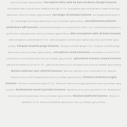
massy villebon igny antony
Conception idée salle de bain moderne design Essonne
Conception idée salle de bain moderne design 91 92
Conception idée salle de bain moderne design
palaiseau massy villebon igny antony
carrelage céramique Essonne
carrelage céramique 91
92
carrelage céramique palaiseau massy villebon igny antony
ameublement podiums
jardinières sdb Essonne
ameublement podiums jardinières sdb 91 92
ameublement podiums
jardinières sdb palaiseau massy villebon igny antony
idée conception salle de bain Essonne
idée conception salle de bain 91 92
idée conception salle de bain palaiseau massy villebon igny
antony
Parquet stratifié pergo Essonne
Parquet stratifié pergo 91 92
Parquet stratifié pergo
palaiseau massy villebon igny antony
conception cuisine Essonne
conception cuisine 91 92
conception cuisine palaiseau massy villebon igny antony
spécialiste travaux cuisine Essonne
spécialiste travaux cuisine 91 92
spécialiste travaux cuisine palaiseau massy villebon igny antony
Maison intérieur mur relief 3d Essonne
Maison intérieur mur relief 3d 91 92
Maison
intérieur mur relief 3d palaiseau massy villebon igny antony
Peinture intérieure argile
Essonne
Peinture intérieure argile 91 92
Peinture intérieure argile palaiseau massy villebon igny
antony
Revêtement mural à peindre Essonne
Revêtement mural à peindre 91 92
Revêtement
mural à peindre palaiseau massy villebon igny antony
Moulure plafonds Essonne
Moulure
plafonds 91 92
Moulure plafonds palaiseau massy villebon igny antony